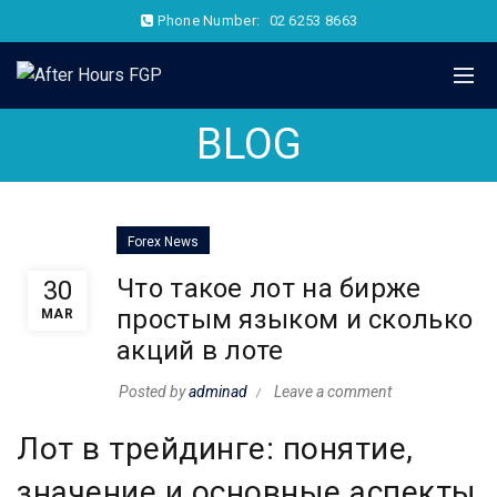
Phone Number:
02 6253 8663
BLOG
Forex News
Что такое лот на бирже
30
простым языком и сколько
MAR
акций в лоте
Posted by
adminad
Leave a comment
Лот в трейдинге: понятие,
значение и основные аспекты